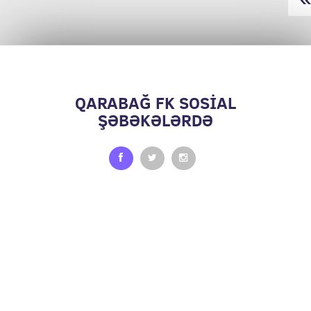
QARABAĞ FK SOSİAL
ŞƏBƏKƏLƏRDƏ