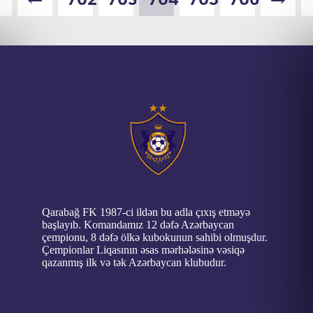
Qarabağ FK 1987-ci ildən bu adla çıxış etməyə
başlayıb. Komandamız 12 dəfə Azərbaycan
çempionu, 8 dəfə ölkə kubokunun sahibi olmuşdur.
Çempionlar Liqasının əsas mərhələsinə vəsiqə
qazanmış ilk və tək Azərbaycan klubudur.