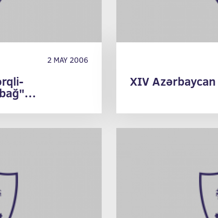
2 MAY 2006
rqli-
XIV Azərbaycan 
abağ"
ki.info,