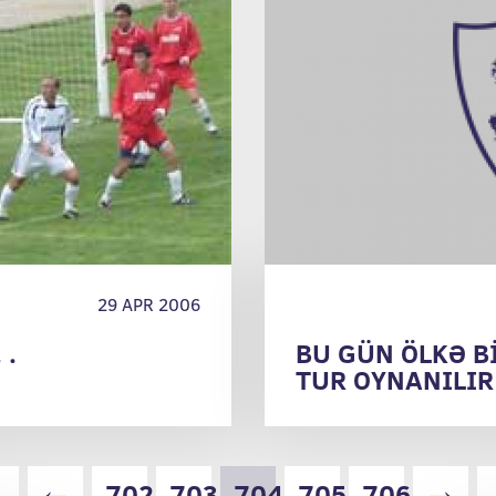
29 APR 2006
 .
BU GÜN ÖLKƏ B
TUR OYNANILIR 
29.04.2006)
«
←
702
703
704
705
706
→