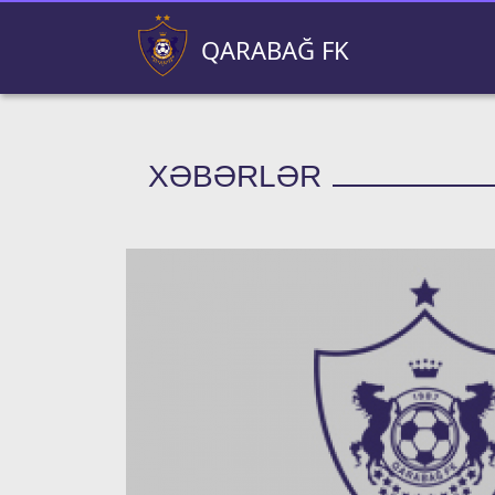
QARABAĞ FK
XƏBƏRLƏR