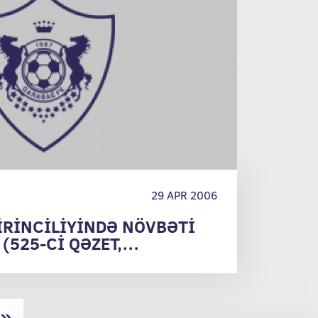
29 APR 2006
İRİNCİLİYİNDƏ NÖVBƏTİ
(525-Cİ QƏZET,
»