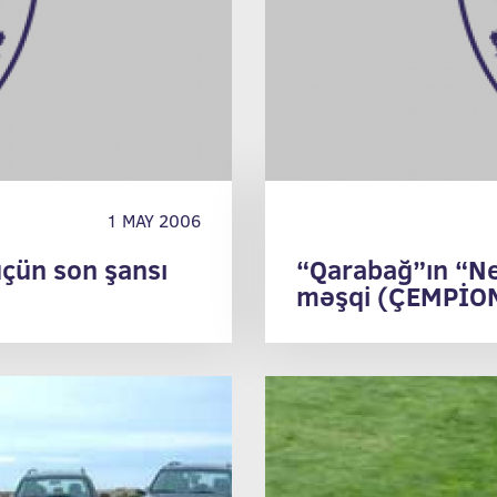
1 MAY 2006
çün son şansı
“Qarabağ”ın “Nef
məşqi (ÇEMPİON