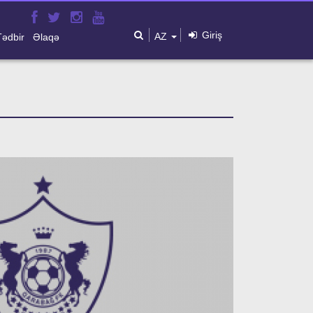
Giriş
AZ
Tədbir
Əlaqə