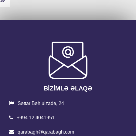
BİZİMLƏ ƏLAQƏ
Səttar Bəhlulzadə, 24
+994 12 4041951
qarabagh@qarabagh.com