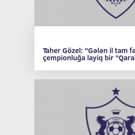
Taher Gözel: "Gələn il tam fə
çempionluğa layiq bir "Qar
görəcəksiniz" (www.news.ba
02.05.2006)