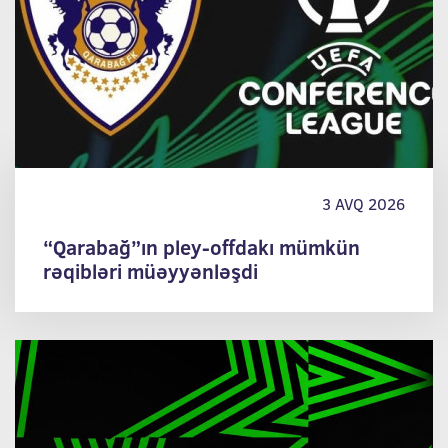
3 AVQ 2026
“Qarabağ”ın pley-offdakı mümkün
rəqibləri müəyyənləşdi