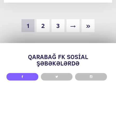
1
2
3
→
»
QARABAĞ FK SOSİAL
ŞƏBƏKƏLƏRDƏ