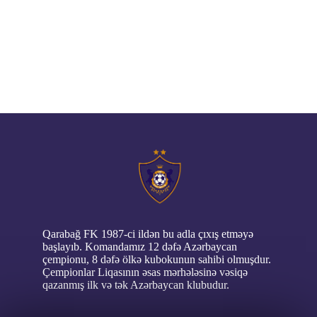
// pop up
Qarabağ FK 1987-ci ildən bu adla çıxış etməyə
başlayıb. Komandamız 12 dəfə Azərbaycan
çempionu, 8 dəfə ölkə kubokunun sahibi olmuşdur.
Çempionlar Liqasının əsas mərhələsinə vəsiqə
qazanmış ilk və tək Azərbaycan klubudur.