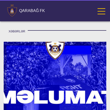
QARABAĞ FK
XƏBƏRLƏR