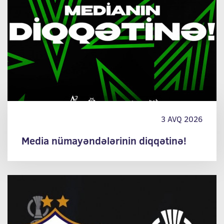
3 AVQ 2026
Media nümayəndələrinin diqqətinə!