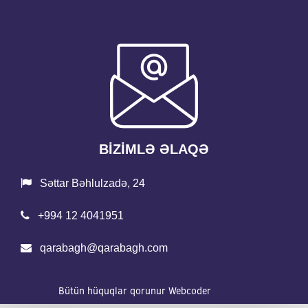
BİZİMLƏ ƏLAQƏ
Səttar Bəhlulzadə, 24
+994 12 4041951
qarabagh@qarabagh.com
Bütün hüquqlar qorunur
Webcoder