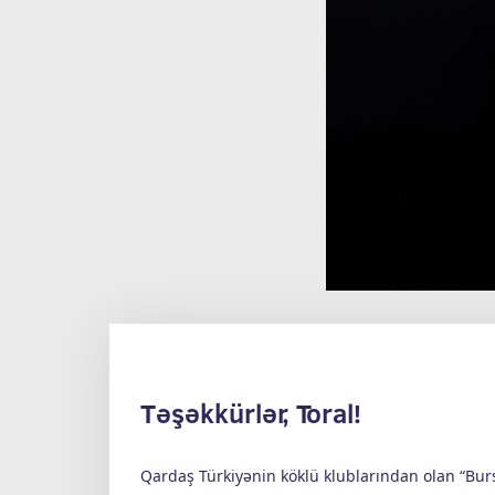
Təşəkkürlər, Toral!
Qardaş Türkiyənin köklü klublarından olan “Bu