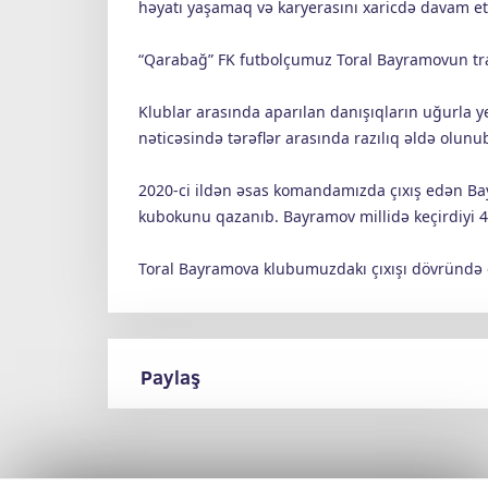
həyatı yaşamaq və karyerasını xaricdə davam e
“Qarabağ” FK futbolçumuz Toral Bayramovun tran
Klublar arasında aparılan danışıqların uğurla 
nəticəsində tərəflər arasında razılıq əldə olunu
2020-ci ildən əsas komandamızda çıxış edən B
kubokunu qazanıb. Bayramov millidə keçirdiyi 4
Toral Bayramova klubumuzdakı çıxışı dövründə gö
Paylaş