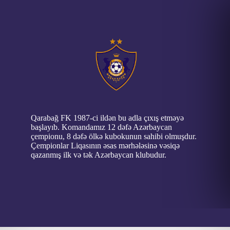
Qarabağ FK 1987-ci ildən bu adla çıxış etməyə
başlayıb. Komandamız 12 dəfə Azərbaycan
çempionu, 8 dəfə ölkə kubokunun sahibi olmuşdur.
Çempionlar Liqasının əsas mərhələsinə vəsiqə
qazanmış ilk və tək Azərbaycan klubudur.