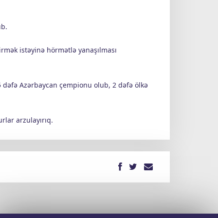
ıb.
irmək istəyinə hörmətlə yanaşılması
 dəfə Azərbaycan çempionu olub, 2 dəfə ölkə
rlar arzulayırıq.