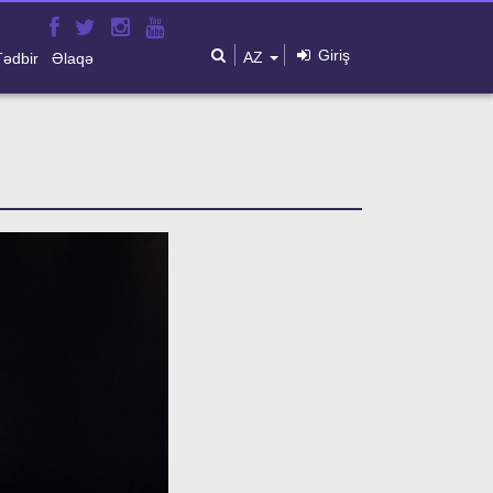
Giriş
AZ
Tədbir
Əlaqə