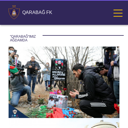
QARABAĞ FK
"QARABAĞ"IMIZ 
AĞDAMDA