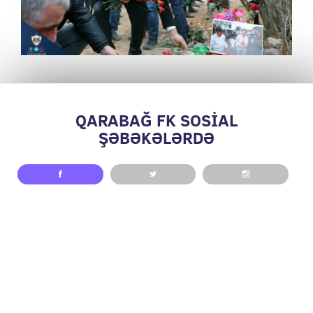
QARABAĞ FK SOSİAL
ŞƏBƏKƏLƏRDƏ