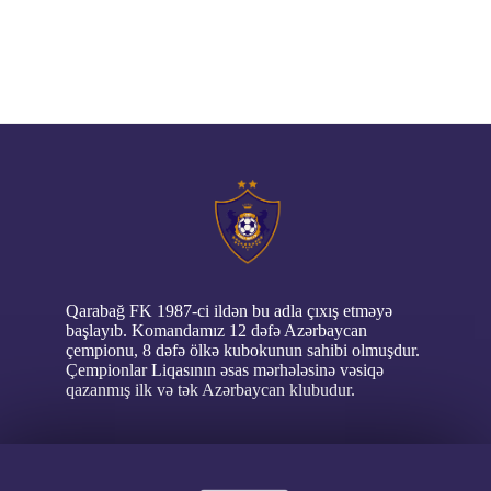
// pop up
Qarabağ FK 1987-ci ildən bu adla çıxış etməyə
başlayıb. Komandamız 12 dəfə Azərbaycan
çempionu, 8 dəfə ölkə kubokunun sahibi olmuşdur.
Çempionlar Liqasının əsas mərhələsinə vəsiqə
qazanmış ilk və tək Azərbaycan klubudur.