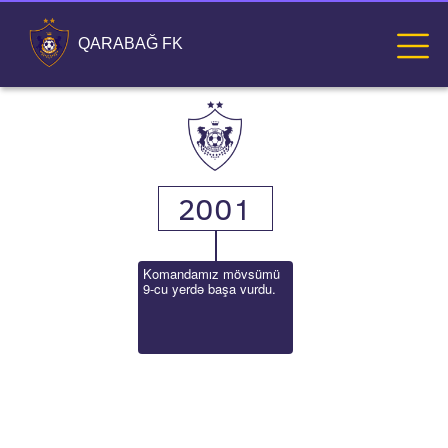
QARABAĞ FK
2001
Komandamız mövsümü 
9-cu yerdə başa vurdu.