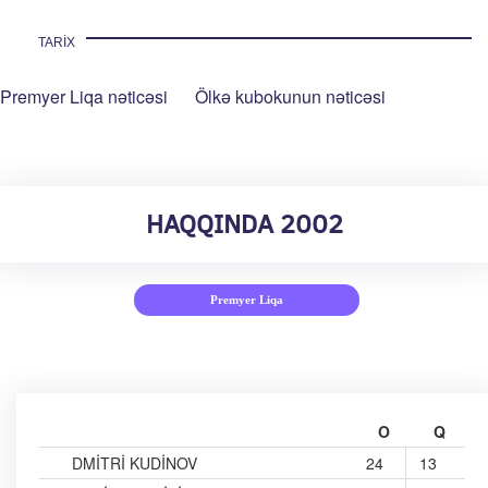
TARIX
Premyer Liqa nəticəsi
Ölkə kubokunun nəticəsi
HAQQINDA 2002
Premyer Liqa
O
Q
DMITRI KUDINOV
24
13