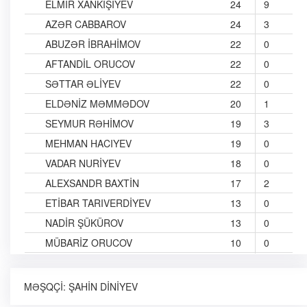
ELMIR XANKIŞIYEV
24
9
AZƏR CABBAROV
24
3
ABUZƏR İBRAHIMOV
22
0
AFTANDIL ORUCOV
22
0
SƏTTAR ƏLIYEV
22
0
ELDƏNIZ MƏMMƏDOV
20
1
SEYMUR RƏHIMOV
19
3
MEHMAN HACIYEV
19
0
VADAR NURIYEV
18
0
ALEXSANDR BAXTIN
17
2
ETIBAR TARIVERDIYEV
13
0
NADIR ŞÜKÜROV
13
0
MÜBARIZ ORUCOV
10
0
VÜQAR QULIYEV
10
0
CAVAD MIRZƏYEV
9
1
MƏŞQÇI:
ŞAHIN DINIYEV
VIDADI RZAYEV
8
3