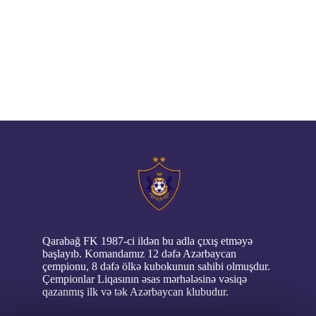
// pop up
Qarabağ FK 1987-ci ildən bu adla çıxış etməyə
başlayıb. Komandamız 12 dəfə Azərbaycan
çempionu, 8 dəfə ölkə kubokunun sahibi olmuşdur.
Çempionlar Liqasının əsas mərhələsinə vəsiqə
qazanmış ilk və tək Azərbaycan klubudur.