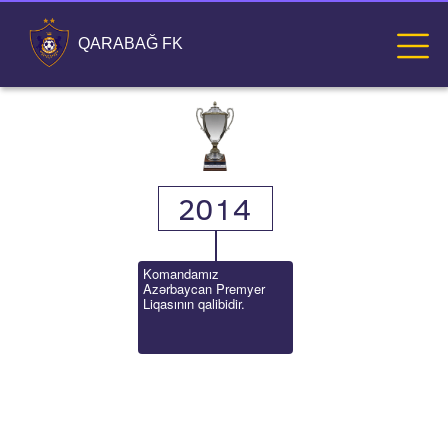
QARABAĞ FK
2014
Komandamız 
Azərbaycan Premyer 
Liqasının qalibidir.