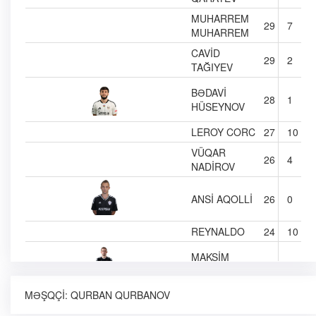
MUHARREM
29
7
MUHARREM
CAVID
29
2
TAĞIYEV
BƏDAVI
28
1
HÜSEYNOV
LEROY CORC
27
10
VÜQAR
26
4
NADIROV
ANSI AQOLLI
26
0
REYNALDO
24
10
MAKSIM
23
1
MEDVEDEV
MƏŞQÇI:
QURBAN QURBANOV
NAMIQ
23
0
YUSIFOV