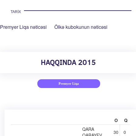
TARIX
Premyer Liqa nəticəsi
Ölkə kubokunun nəticəsi
HAQQINDA 2015
Premyer Liqa
O
Q
QARA
30
0
QARAYEV