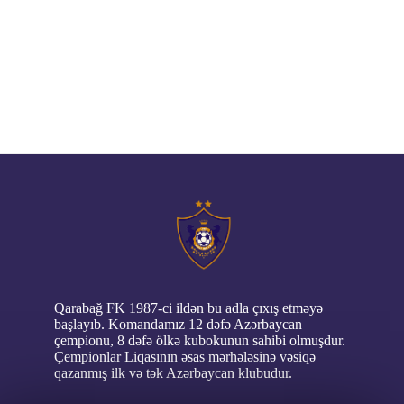
ŞƏHRIYAR
2
0
ƏLIYEV
BILAL
0
0
ABBASZADƏ
DANI KINTANA
0
0
// pop up
ELVIN
0
0
MUSAZADƏ
TOĞRUL
0
0
BILALLI
TURAL
0
0
İSGƏNDƏROV
Qarabağ FK 1987-ci ildən bu adla çıxış etməyə
başlayıb. Komandamız 12 dəfə Azərbaycan
çempionu, 8 dəfə ölkə kubokunun sahibi olmuşdur.
Çempionlar Liqasının əsas mərhələsinə vəsiqə
qazanmış ilk və tək Azərbaycan klubudur.