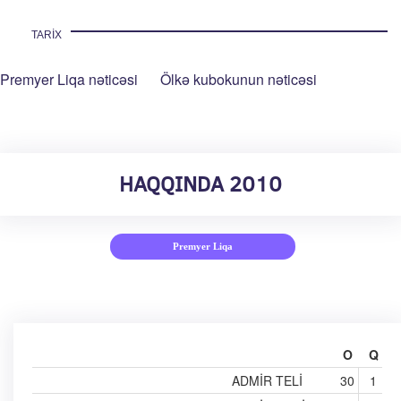
TARIX
Premyer Liqa nəticəsi
Ölkə kubokunun nəticəsi
HAQQINDA 2010
Premyer Liqa
O
Q
ADMIR TELI
30
1