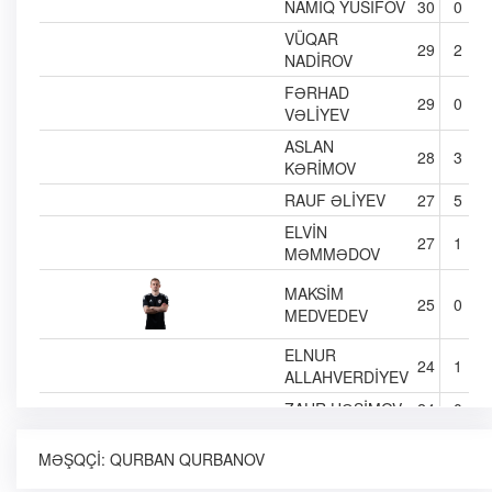
NAMIQ YUSIFOV
30
0
VÜQAR
29
2
NADIROV
FƏRHAD
29
0
VƏLIYEV
ASLAN
28
3
KƏRIMOV
RAUF ƏLIYEV
27
5
ELVIN
27
1
MƏMMƏDOV
MAKSIM
25
0
MEDVEDEV
ELNUR
24
1
ALLAHVERDIYEV
ZAUR HƏŞIMOV
24
0
RƏŞAD
23
0
MƏŞQÇI:
QURBAN QURBANOV
SADIQOV