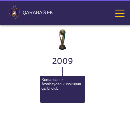
QARABAĞ FK
2009
Komandamız 
Azərbaycan kubokunun 
qalibi olub.