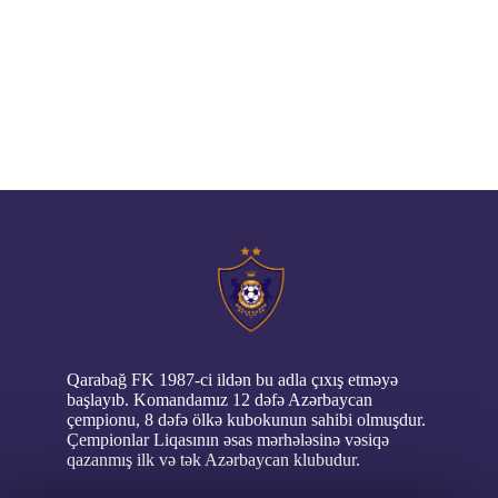
NATIQ KƏRIMI
0
0
QARA QARAYEV
0
0
// pop up
Qarabağ FK 1987-ci ildən bu adla çıxış etməyə
başlayıb. Komandamız 12 dəfə Azərbaycan
çempionu, 8 dəfə ölkə kubokunun sahibi olmuşdur.
Çempionlar Liqasının əsas mərhələsinə vəsiqə
qazanmış ilk və tək Azərbaycan klubudur.